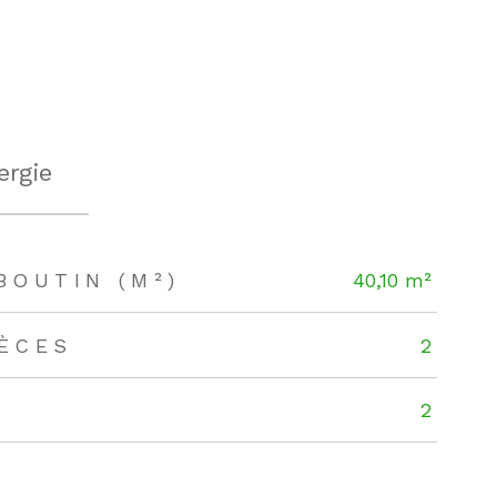
ergie
BOUTIN (M²)
40,10 m²
IÈCES
2
2