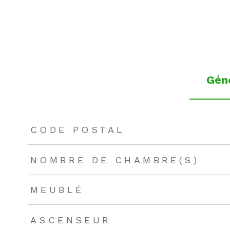
Gén
TRAD_ZEPHYR_Caracteristique
TRAD_ZEPHYR_Valeu
CODE POSTAL
NOMBRE DE CHAMBRE(S)
MEUBLÉ
ASCENSEUR