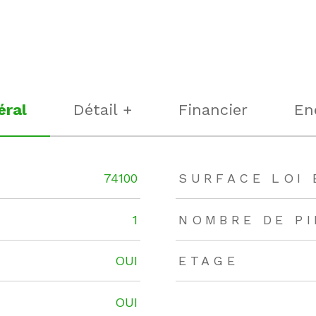
éral
Détail +
Financier
En
rs
74100
SURFACE LOI 
1
NOMBRE DE P
OUI
ETAGE
OUI