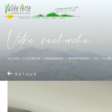
V
o
r
e
r
e
c
e
c
e
ACCUEIL
LOCATION
ANNEMASSE
APPARTEMENT
T2
T2 ME
RETOUR