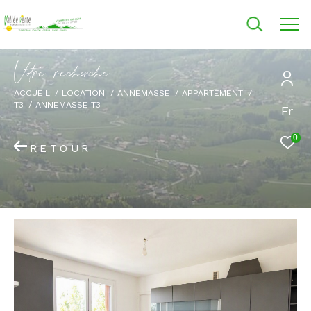
V
o
r
e
r
e
c
e
c
e
ACCUEIL
LOCATION
ANNEMASSE
APPARTEMENT
T3
ANNEMASSE T3
Fr
0
RETOUR