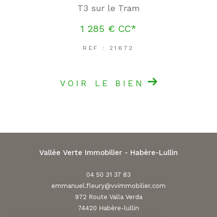
T3 sur le Tram
1 285 €
CC*
REF : 21672
VOIR LE BIEN
Vallée Verte Immobilier - Habère-Lullin
04 50 31 37 83
emmanuel.fleury@vvimmobilier.com
972 Route Valla Verda
74420
habère-lullin