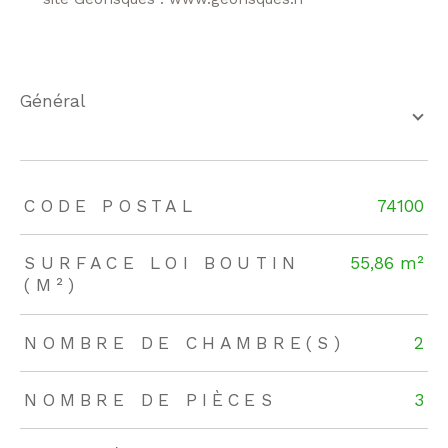
général
TRAD_ZEPHYR_Caracteristique
TRAD_ZEPHYR_Valeurs
CODE POSTAL
74100
SURFACE LOI BOUTIN
55,86 m²
(M²)
NOMBRE DE CHAMBRE(S)
2
NOMBRE DE PIÈCES
3