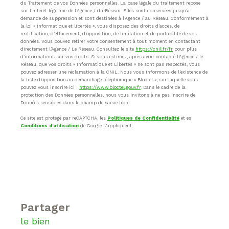
du Traitement de vos Données personnelles. La base légale du traitement repose
sur l'intérêt légitime de l'Agence / du Réseau. Elles sont conservées jusqu'à
demande de suppression et sont destinées à l'Agence / au Réseau. Conformément à
la loi « informatique et libertés », vous disposez des droits d’accès, de
rectification, d’effacement, d’opposition, de limitation et de portabilité de vos
données. Vous pouvez retirer votre consentement à tout moment en contactant
directement l’Agence / Le Réseau. Consultez le site
https://cnil.fr/fr
pour plus
d’informations sur vos droits. Si vous estimez, après avoir contacté l'Agence / le
Réseau, que vos droits « Informatique et Libertés » ne sont pas respectés, vous
pouvez adresser une réclamation à la CNIL. Nous vous informons de l’existence de
la liste d'opposition au démarchage téléphonique « Bloctel », sur laquelle vous
pouvez vous inscrire ici :
https://www.bloctel.gouv.fr
. Dans le cadre de la
protection des Données personnelles, nous vous invitons à ne pas inscrire de
Données sensibles dans le champ de saisie libre.
Ce site est protégé par reCAPTCHA, les
Politiques de Confidentialité
et es
Conditions d'utilisation
de Google s'appliquent.
partager
le bien