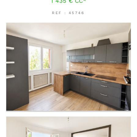
1 435 €
CC*
REF : 45746