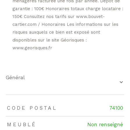
ménagères facturée une fois par année. Dépôt de
garantie : 100€ Honoraires totaux charge locataire :
150€ Consultez nos tarifs sur www.bouvet-
cartier.com / Honoraires Les informations sur les
risques auxquels ce bien est exposé sont
disponibles sur le site Géorisques :
www.georisques.fr
général
TRAD_ZEPHYR_Caracteristique
TRAD_ZEPHYR_Valeurs
CODE POSTAL
74100
MEUBLÉ
Non renseigné