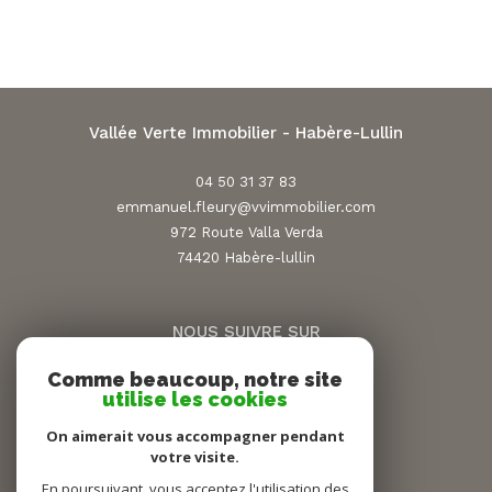
Vallée Verte Immobilier - Habère-Lullin
04 50 31 37 83
emmanuel.fleury@vvimmobilier.com
972 Route Valla Verda
74420
habère-lullin
NOUS SUIVRE SUR
Comme beaucoup, notre site
utilise les cookies
On aimerait vous accompagner pendant
votre visite.
En poursuivant, vous acceptez l'utilisation des
ADHÉRENTS