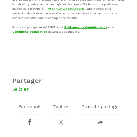
la liste d'opposition au démarchage téléphonique « Bloctel », sur laquelle vous
pouvez vous inscrire ici :
https://www.bloctel.gouv.fr
. Dans le cadre de la
protection des Données personnelles, nous vous invitons à ne pas inscrire de
Données sensibles dans le champ de saisie libre.
Ce site est protégé par reCAPTCHA, les
Politiques de Confidentialité
et es
Conditions d'utilisation
de Google s'appliquent.
partager
le bien
Facebook
Twitter
Plus de partage