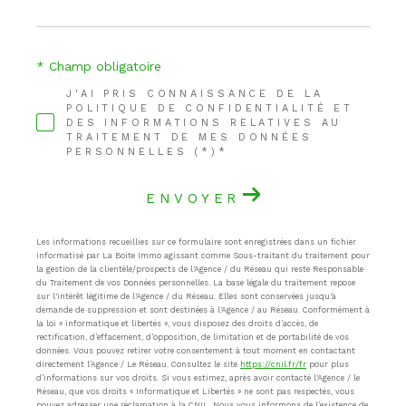
* Champ obligatoire
J'AI PRIS CONNAISSANCE DE LA
POLITIQUE DE CONFIDENTIALITÉ ET
DES INFORMATIONS RELATIVES AU
TRAITEMENT DE MES DONNÉES
PERSONNELLES (*)*
ENVOYER
Les informations recueillies sur ce formulaire sont enregistrées dans un fichier
informatisé par La Boite Immo agissant comme Sous-traitant du traitement pour
la gestion de la clientèle/prospects de l'Agence / du Réseau qui reste Responsable
du Traitement de vos Données personnelles. La base légale du traitement repose
sur l'intérêt légitime de l'Agence / du Réseau. Elles sont conservées jusqu'à
demande de suppression et sont destinées à l'Agence / au Réseau. Conformément à
la loi « informatique et libertés », vous disposez des droits d’accès, de
rectification, d’effacement, d’opposition, de limitation et de portabilité de vos
données. Vous pouvez retirer votre consentement à tout moment en contactant
directement l’Agence / Le Réseau. Consultez le site
https://cnil.fr/fr
pour plus
d’informations sur vos droits. Si vous estimez, après avoir contacté l'Agence / le
Réseau, que vos droits « Informatique et Libertés » ne sont pas respectés, vous
pouvez adresser une réclamation à la CNIL. Nous vous informons de l’existence de