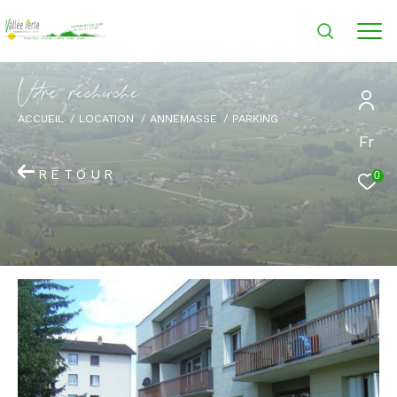
V
o
r
e
r
e
c
e
c
e
ACCUEIL
LOCATION
ANNEMASSE
PARKING
Fr
RETOUR
0