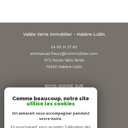
Vallée Verte Immobilier - Habère-Lullin
04 50 31 37 83
emmanuel.fleury@vvimmobilier.com
972 Route Valla Verda
74420
habère-lullin
NOUS SUIVRE SUR
Comme beaucoup, notre site
utilise les cookies
On aimerait vous accompagner pendant
votre visite.
En poursuivant, vous acceptez l'utilisation des
ADHÉRENTS