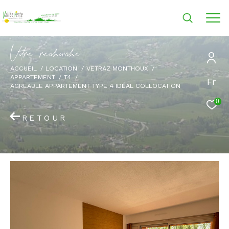
V
o
r
e
r
e
c
e
c
e
ACCUEIL
LOCATION
VETRAZ MONTHOUX
APPARTEMENT
T4
Fr
AGREABLE APPARTEMENT TYPE 4 IDEAL COLLOCATION
0
RETOUR