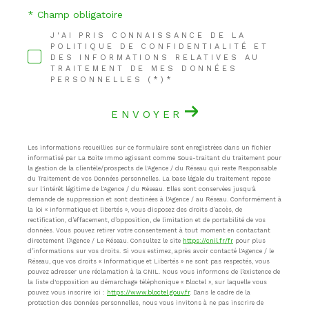
* Champ obligatoire
J'AI PRIS CONNAISSANCE DE LA
POLITIQUE DE CONFIDENTIALITÉ ET
DES INFORMATIONS RELATIVES AU
TRAITEMENT DE MES DONNÉES
PERSONNELLES (*)*
ENVOYER
Les informations recueillies sur ce formulaire sont enregistrées dans un fichier
informatisé par La Boite Immo agissant comme Sous-traitant du traitement pour
la gestion de la clientèle/prospects de l'Agence / du Réseau qui reste Responsable
du Traitement de vos Données personnelles. La base légale du traitement repose
sur l'intérêt légitime de l'Agence / du Réseau. Elles sont conservées jusqu'à
demande de suppression et sont destinées à l'Agence / au Réseau. Conformément à
la loi « informatique et libertés », vous disposez des droits d’accès, de
rectification, d’effacement, d’opposition, de limitation et de portabilité de vos
données. Vous pouvez retirer votre consentement à tout moment en contactant
directement l’Agence / Le Réseau. Consultez le site
https://cnil.fr/fr
pour plus
d’informations sur vos droits. Si vous estimez, après avoir contacté l'Agence / le
Réseau, que vos droits « Informatique et Libertés » ne sont pas respectés, vous
pouvez adresser une réclamation à la CNIL. Nous vous informons de l’existence de
la liste d'opposition au démarchage téléphonique « Bloctel », sur laquelle vous
pouvez vous inscrire ici :
https://www.bloctel.gouv.fr
. Dans le cadre de la
protection des Données personnelles, nous vous invitons à ne pas inscrire de