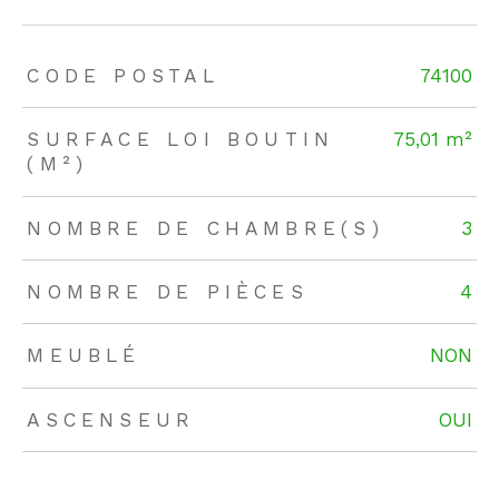
TRAD_ZEPHYR_Caracteristique
TRAD_ZEPHYR_Valeurs
CODE POSTAL
74100
SURFACE LOI BOUTIN
75,01 m²
(M²)
NOMBRE DE CHAMBRE(S)
3
NOMBRE DE PIÈCES
4
MEUBLÉ
NON
ASCENSEUR
OUI