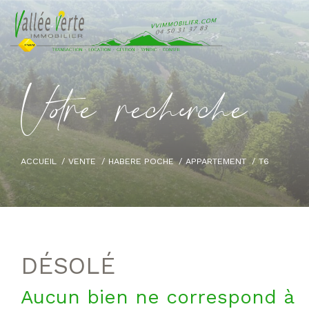
V
o
r
e
r
e
c
e
c
e
ACCUEIL
VENTE
HABERE POCHE
APPARTEMENT
T6
DÉSOLÉ
Aucun bien ne correspond à