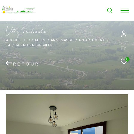
V
o
r
e
r
e
c
e
c
e
ACCUEIL
LOCATION
ANNEMASSE
APPARTEMENT
T4
T4 EN CENTRE VILLE
Fr
0
RETOUR