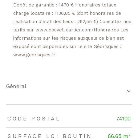
Dépôt de garantie : 1470 € Honoraires totaux
charge locataire : 1136,85 € (dont honoraires de
réalisation d'état des lieux : 262,55 €) Consultez nos
tarifs sur www.bouvet-cartier.com/Honoraires Les
informations sur les risques auxquels ce bien est
exposé sont disponibles sur le site Géorisques :
www.georisques.fr
général
TRAD_ZEPHYR_Caracteristique
TRAD_ZEPHYR_Valeurs
CODE POSTAL
74100
SURFACE LOI BOUTIN
86,65 m²