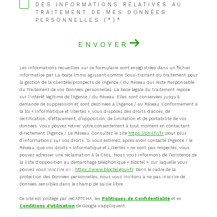
DES INFORMATIONS RELATIVES AU
TRAITEMENT DE MES DONNÉES
PERSONNELLES (*)*
ENVOYER
Les informations recueillies sur ce formulaire sont enregistrées dans un fichier
informatisé par La Boite Immo agissant comme Sous-traitant du traitement pour
la gestion de la clientèle/prospects de l'Agence / du Réseau qui reste Responsable
du Traitement de vos Données personnelles. La base légale du traitement repose
sur l'intérêt légitime de l'Agence / du Réseau. Elles sont conservées jusqu'à
demande de suppression et sont destinées à l'Agence / au Réseau. Conformément à
la loi « informatique et libertés », vous disposez des droits d’accès, de
rectification, d’effacement, d’opposition, de limitation et de portabilité de vos
données. Vous pouvez retirer votre consentement à tout moment en contactant
directement l’Agence / Le Réseau. Consultez le site
https://cnil.fr/fr
pour plus
d’informations sur vos droits. Si vous estimez, après avoir contacté l'Agence / le
Réseau, que vos droits « Informatique et Libertés » ne sont pas respectés, vous
pouvez adresser une réclamation à la CNIL. Nous vous informons de l’existence de
la liste d'opposition au démarchage téléphonique « Bloctel », sur laquelle vous
pouvez vous inscrire ici :
https://www.bloctel.gouv.fr
. Dans le cadre de la
protection des Données personnelles, nous vous invitons à ne pas inscrire de
Données sensibles dans le champ de saisie libre.
Ce site est protégé par reCAPTCHA, les
Politiques de Confidentialité
et es
Conditions d'utilisation
de Google s'appliquent.