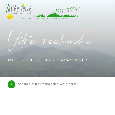
V
o
r
e
r
e
c
e
c
e
ACCUEIL
VENTE
ST JEOIRE
APPARTEMENT
T3
6
Annonce(s) trouvée(s) selon vos critères