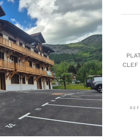
PLA
CLEF
REF