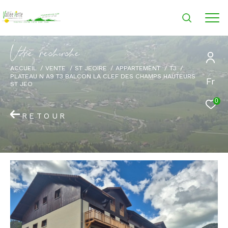
V
o
r
e
r
e
c
e
c
e
ACCUEIL
VENTE
ST JEOIRE
APPARTEMENT
T3
PLATEAU N A9 T3 BALCON LA CLEF DES CHAMPS HAUTEURS
Fr
ST JEO
0
RETOUR