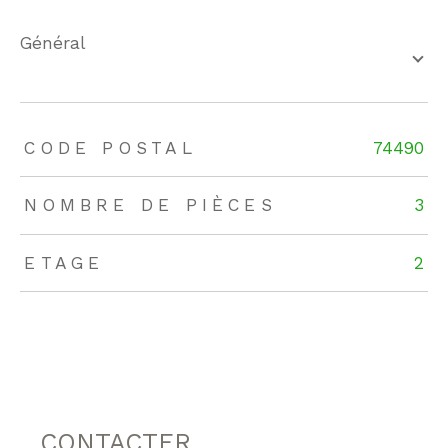
général
TRAD_ZEPHYR_Caracteristique
TRAD_ZEPHYR_Valeurs
CODE POSTAL
74490
NOMBRE DE PIÈCES
3
ETAGE
2
CONTACTER