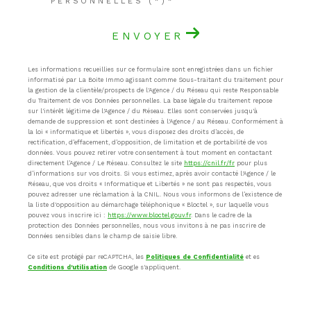
PERSONNELLES (*)*
ENVOYER
Les informations recueillies sur ce formulaire sont enregistrées dans un fichier
informatisé par La Boite Immo agissant comme Sous-traitant du traitement pour
la gestion de la clientèle/prospects de l'Agence / du Réseau qui reste Responsable
du Traitement de vos Données personnelles. La base légale du traitement repose
sur l'intérêt légitime de l'Agence / du Réseau. Elles sont conservées jusqu'à
demande de suppression et sont destinées à l'Agence / au Réseau. Conformément à
la loi « informatique et libertés », vous disposez des droits d’accès, de
rectification, d’effacement, d’opposition, de limitation et de portabilité de vos
données. Vous pouvez retirer votre consentement à tout moment en contactant
directement l’Agence / Le Réseau. Consultez le site
https://cnil.fr/fr
pour plus
d’informations sur vos droits. Si vous estimez, après avoir contacté l'Agence / le
Réseau, que vos droits « Informatique et Libertés » ne sont pas respectés, vous
pouvez adresser une réclamation à la CNIL. Nous vous informons de l’existence de
la liste d'opposition au démarchage téléphonique « Bloctel », sur laquelle vous
pouvez vous inscrire ici :
https://www.bloctel.gouv.fr
. Dans le cadre de la
protection des Données personnelles, nous vous invitons à ne pas inscrire de
Données sensibles dans le champ de saisie libre.
Ce site est protégé par reCAPTCHA, les
Politiques de Confidentialité
et es
Conditions d'utilisation
de Google s'appliquent.